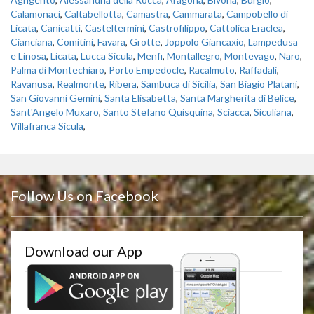
Calamonaci
,
Caltabellotta
,
Camastra
,
Cammarata
,
Campobello di
Licata
,
Canicattì
,
Casteltermini
,
Castrofilippo
,
Cattolica Eraclea
,
Cianciana
,
Comitini
,
Favara
,
Grotte
,
Joppolo Giancaxio
,
Lampedusa
e Linosa
,
Licata
,
Lucca Sicula
,
Menfi
,
Montallegro
,
Montevago
,
Naro
,
Palma di Montechiaro
,
Porto Empedocle
,
Racalmuto
,
Raffadali
,
Ravanusa
,
Realmonte
,
Ribera
,
Sambuca di Sicilia
,
San Biagio Platani
,
San Giovanni Gemini
,
Santa Elisabetta
,
Santa Margherita di Belice
,
Sant'Angelo Muxaro
,
Santo Stefano Quisquina
,
Sciacca
,
Siculiana
,
Villafranca Sicula
,
Follow Us on Facebook
Download our App