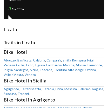
There are
0
Facilities
Licata
Trails in Licata
Bike Hotel
Abruzzo
,
Basilicata
,
Calabria
,
Campania
,
Emilia Romagna
,
Friuli
Venezia Giulia
,
Lazio
,
Liguria
,
Lombardia
,
Marche
,
Molise
,
Piemonte
,
Puglia
,
Sardegna
,
Sicilia
,
Toscana
,
Trentino Alto Adige
,
Umbria
,
Valle d'Aosta
,
Veneto
Bike Hotel in Sicilia
Agrigento
,
Caltanissetta
,
Catania
,
Enna
,
Messina
,
Palermo
,
Ragusa
,
Siracusa
,
Trapani
,
Bike Hotel in Agrigento
Agrigento
,
Alessandria della Rocca
,
Aragona
,
Bivona
,
Burgio
,