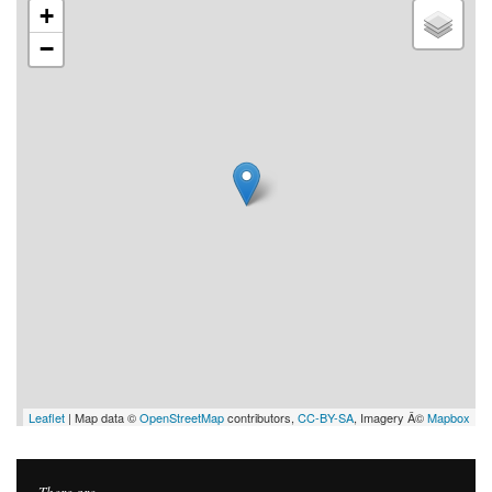
+
−
Leaflet
| Map data ©
OpenStreetMap
contributors,
CC-BY-SA
, Imagery Â©
Mapbox