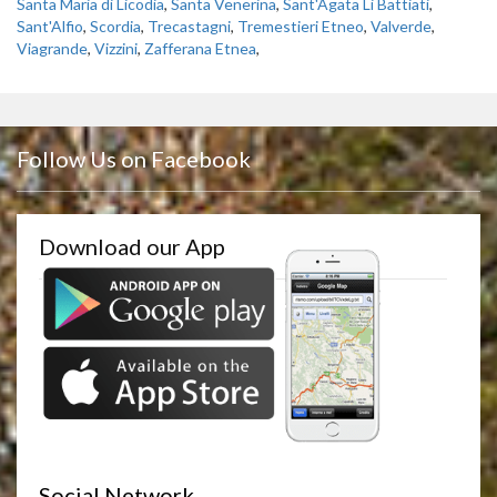
Santa Maria di Licodia
,
Santa Venerina
,
Sant'Agata Li Battiati
,
Sant'Alfio
,
Scordia
,
Trecastagni
,
Tremestieri Etneo
,
Valverde
,
Viagrande
,
Vizzini
,
Zafferana Etnea
,
Follow Us on Facebook
Download our App
Social Network