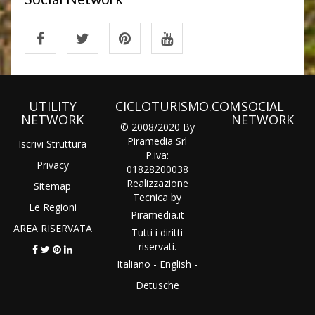
UTILITY
CICLOTURISMO.COM
SOCIAL
NETWORK
NETWORK
© 2008/2020 By
Piramedia Srl
Iscrivi Struttura
P.iva:
Privacy
01828200038
Realizzazione
Sitemap
Tecnica by
Le Regioni
Piramedia
.it
AREA RISERVATA
Tutti i diritti
riservati.
Italiano
-
English
-
Detusche