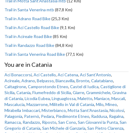
Trail in Motta Sant'Anastasia mtb
(12 Km)
Trail in Santa Venerina mtb
(87,8 Km)
Trail in Adrano Road Bike
(25,3 Km)
Trail in Aci Castello Road Bike
(9,1 Km)
Trail in Acireale Road Bike
(85 Km)
Trail in Randazzo Road Bike
(84,8 Km)
Trail in Santa Venerina Road Bike
(77,1 Km)
You are in Catania
Aci Bonaccorsi
,
Aci Castello
,
Aci Catena
,
Aci Sant'Antonio
,
Acireale
,
Adrano
,
Belpasso
,
Biancavilla
,
Bronte
,
Calatabiano
,
Caltagirone
,
Camporotondo Etneo
,
Castel di Iudica
,
Castiglione di
Sicilia
,
Catania
,
Fiumefreddo di Sicilia
,
Giarre
,
Grammichele
,
Gravina
di Catania
,
Licodia Eubea
,
Linguaglossa
,
Maletto
,
Maniace
,
Mascali
,
Mascalucia
,
Mazzarrone
,
Militello in Val di Catania
,
Milo
,
Mineo
,
Mirabella Imbaccari
,
Misterbianco
,
Motta Sant'Anastasia
,
Nicolosi
,
Palagonia
,
Paternò
,
Pedara
,
Piedimonte Etneo
,
Raddusa
,
Ragalna
,
Ramacca
,
Randazzo
,
Riposto
,
San Cono
,
San Giovanni la Punta
,
San
Gregorio di Catania
,
San Michele di Ganzaria
,
San Pietro Clarenza
,