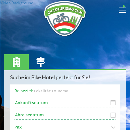
Video Background
Suche im Bike Hotel perfekt für Sie!
Reiseziel:
Lokalität: Ex. Rome
Pax