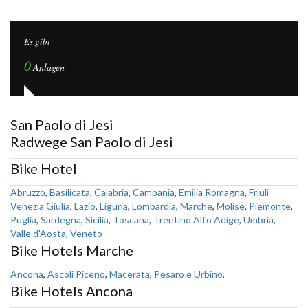
Es gibt
0
Anlagen
San Paolo di Jesi
Radwege San Paolo di Jesi
Bike Hotel
Abruzzo
,
Basilicata
,
Calabria
,
Campania
,
Emilia Romagna
,
Friuli
Venezia Giulia
,
Lazio
,
Liguria
,
Lombardia
,
Marche
,
Molise
,
Piemonte
,
Puglia
,
Sardegna
,
Sicilia
,
Toscana
,
Trentino Alto Adige
,
Umbria
,
Valle d'Aosta
,
Veneto
Bike Hotels Marche
Ancona
,
Ascoli Piceno
,
Macerata
,
Pesaro e Urbino
,
Bike Hotels Ancona