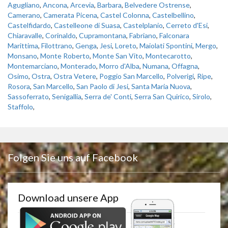
Agugliano
,
Ancona
,
Arcevia
,
Barbara
,
Belvedere Ostrense
,
Camerano
,
Camerata Picena
,
Castel Colonna
,
Castelbellino
,
Castelfidardo
,
Castelleone di Suasa
,
Castelplanio
,
Cerreto d'Esi
,
Chiaravalle
,
Corinaldo
,
Cupramontana
,
Fabriano
,
Falconara
Marittima
,
Filottrano
,
Genga
,
Jesi
,
Loreto
,
Maiolati Spontini
,
Mergo
,
Monsano
,
Monte Roberto
,
Monte San Vito
,
Montecarotto
,
Montemarciano
,
Monterado
,
Morro d'Alba
,
Numana
,
Offagna
,
Osimo
,
Ostra
,
Ostra Vetere
,
Poggio San Marcello
,
Polverigi
,
Ripe
,
Rosora
,
San Marcello
,
San Paolo di Jesi
,
Santa Maria Nuova
,
Sassoferrato
,
Senigallia
,
Serra de' Conti
,
Serra San Quirico
,
Sirolo
,
Staffolo
,
Folgen Sie uns auf Facebook
Download unsere App