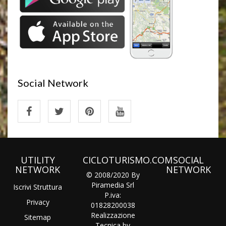
Social Network
UTILITY
CICLOTURISMO.COM
SOCIAL
NETWORK
NETWORK
© 2008/2020 By
Piramedia Srl
Iscrivi Struttura
P.iva:
Privacy
01828200038
Realizzazione
Sitemap
Tecnica by