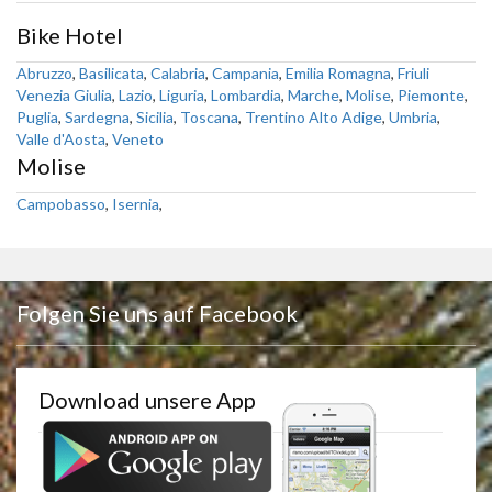
Bike Hotel
Abruzzo
,
Basilicata
,
Calabria
,
Campania
,
Emilia Romagna
,
Friuli
Venezia Giulia
,
Lazio
,
Liguria
,
Lombardia
,
Marche
,
Molise
,
Piemonte
,
Puglia
,
Sardegna
,
Sicilia
,
Toscana
,
Trentino Alto Adige
,
Umbria
,
Valle d'Aosta
,
Veneto
Molise
Campobasso
,
Isernia
,
Folgen Sie uns auf Facebook
Download unsere App