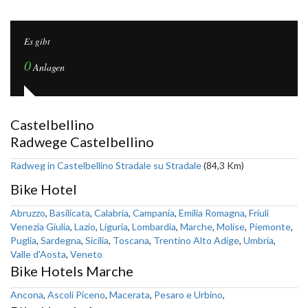
Es gibt
0
Anlagen
Castelbellino
Radwege Castelbellino
Radweg in Castelbellino Stradale su Stradale
(84,3 Km)
Bike Hotel
Abruzzo
,
Basilicata
,
Calabria
,
Campania
,
Emilia Romagna
,
Friuli
Venezia Giulia
,
Lazio
,
Liguria
,
Lombardia
,
Marche
,
Molise
,
Piemonte
,
Puglia
,
Sardegna
,
Sicilia
,
Toscana
,
Trentino Alto Adige
,
Umbria
,
Valle d'Aosta
,
Veneto
Bike Hotels Marche
Ancona
,
Ascoli Piceno
,
Macerata
,
Pesaro e Urbino
,