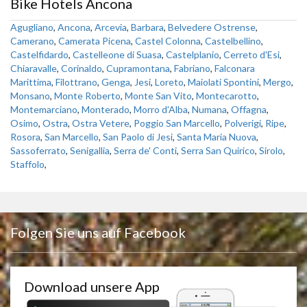
Bike Hotels Ancona
Agugliano
,
Ancona
,
Arcevia
,
Barbara
,
Belvedere Ostrense
,
Camerano
,
Camerata Picena
,
Castel Colonna
,
Castelbellino
,
Castelfidardo
,
Castelleone di Suasa
,
Castelplanio
,
Cerreto d'Esi
,
Chiaravalle
,
Corinaldo
,
Cupramontana
,
Fabriano
,
Falconara
Marittima
,
Filottrano
,
Genga
,
Jesi
,
Loreto
,
Maiolati Spontini
,
Mergo
,
Monsano
,
Monte Roberto
,
Monte San Vito
,
Montecarotto
,
Montemarciano
,
Monterado
,
Morro d'Alba
,
Numana
,
Offagna
,
Osimo
,
Ostra
,
Ostra Vetere
,
Poggio San Marcello
,
Polverigi
,
Ripe
,
Rosora
,
San Marcello
,
San Paolo di Jesi
,
Santa Maria Nuova
,
Sassoferrato
,
Senigallia
,
Serra de' Conti
,
Serra San Quirico
,
Sirolo
,
Staffolo
,
Folgen Sie uns auf Facebook
Download unsere App