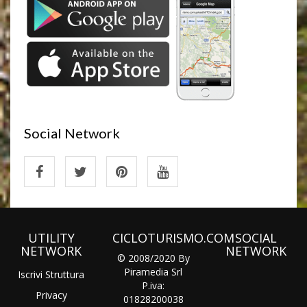
Social Network
UTILITY
CICLOTURISMO.COM
SOCIAL
NETWORK
NETWORK
© 2008/2020 By
Piramedia Srl
Iscrivi Struttura
P.iva:
Privacy
01828200038