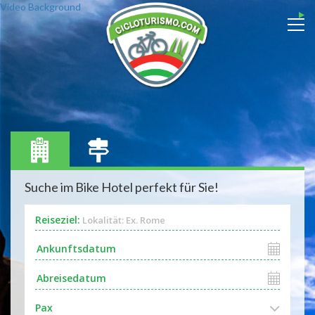
Video Background
Suche im Bike Hotel perfekt für Sie!
Reiseziel:
Lokalität: Ex. Rome
Pax