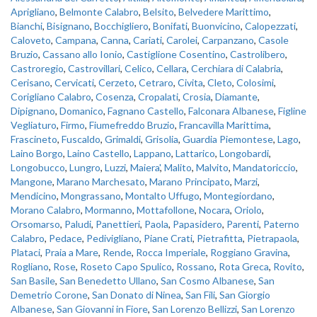
Aprigliano
,
Belmonte Calabro
,
Belsito
,
Belvedere Marittimo
,
Bianchi
,
Bisignano
,
Bocchigliero
,
Bonifati
,
Buonvicino
,
Calopezzati
,
Caloveto
,
Campana
,
Canna
,
Cariati
,
Carolei
,
Carpanzano
,
Casole
Bruzio
,
Cassano allo Ionio
,
Castiglione Cosentino
,
Castrolibero
,
Castroregio
,
Castrovillari
,
Celico
,
Cellara
,
Cerchiara di Calabria
,
Cerisano
,
Cervicati
,
Cerzeto
,
Cetraro
,
Civita
,
Cleto
,
Colosimi
,
Corigliano Calabro
,
Cosenza
,
Cropalati
,
Crosia
,
Diamante
,
Dipignano
,
Domanico
,
Fagnano Castello
,
Falconara Albanese
,
Figline
Vegliaturo
,
Firmo
,
Fiumefreddo Bruzio
,
Francavilla Marittima
,
Frascineto
,
Fuscaldo
,
Grimaldi
,
Grisolia
,
Guardia Piemontese
,
Lago
,
Laino Borgo
,
Laino Castello
,
Lappano
,
Lattarico
,
Longobardi
,
Longobucco
,
Lungro
,
Luzzi
,
Maiera'
,
Malito
,
Malvito
,
Mandatoriccio
,
Mangone
,
Marano Marchesato
,
Marano Principato
,
Marzi
,
Mendicino
,
Mongrassano
,
Montalto Uffugo
,
Montegiordano
,
Morano Calabro
,
Mormanno
,
Mottafollone
,
Nocara
,
Oriolo
,
Orsomarso
,
Paludi
,
Panettieri
,
Paola
,
Papasidero
,
Parenti
,
Paterno
Calabro
,
Pedace
,
Pedivigliano
,
Piane Crati
,
Pietrafitta
,
Pietrapaola
,
Plataci
,
Praia a Mare
,
Rende
,
Rocca Imperiale
,
Roggiano Gravina
,
Rogliano
,
Rose
,
Roseto Capo Spulico
,
Rossano
,
Rota Greca
,
Rovito
,
San Basile
,
San Benedetto Ullano
,
San Cosmo Albanese
,
San
Demetrio Corone
,
San Donato di Ninea
,
San Fili
,
San Giorgio
Albanese
,
San Giovanni in Fiore
,
San Lorenzo Bellizzi
,
San Lorenzo