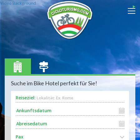
Video Background
Suche im Bike Hotel perfekt für Sie!
Reiseziel:
Lokalität: Ex. Rome
Pax