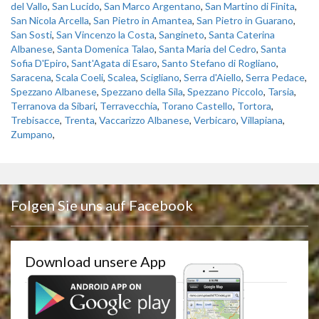
del Vallo
,
San Lucido
,
San Marco Argentano
,
San Martino di Finita
,
San Nicola Arcella
,
San Pietro in Amantea
,
San Pietro in Guarano
,
San Sosti
,
San Vincenzo la Costa
,
Sangineto
,
Santa Caterina
Albanese
,
Santa Domenica Talao
,
Santa Maria del Cedro
,
Santa
Sofia D'Epiro
,
Sant'Agata di Esaro
,
Santo Stefano di Rogliano
,
Saracena
,
Scala Coeli
,
Scalea
,
Scigliano
,
Serra d'Aiello
,
Serra Pedace
,
Spezzano Albanese
,
Spezzano della Sila
,
Spezzano Piccolo
,
Tarsia
,
Terranova da Sibari
,
Terravecchia
,
Torano Castello
,
Tortora
,
Trebisacce
,
Trenta
,
Vaccarizzo Albanese
,
Verbicaro
,
Villapiana
,
Zumpano
,
Folgen Sie uns auf Facebook
Download unsere App