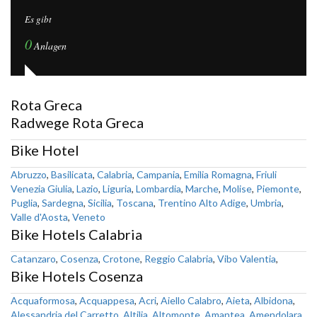
Es gibt
0
Anlagen
Rota Greca
Radwege Rota Greca
Bike Hotel
Abruzzo
,
Basilicata
,
Calabria
,
Campania
,
Emilia Romagna
,
Friuli
Venezia Giulia
,
Lazio
,
Liguria
,
Lombardia
,
Marche
,
Molise
,
Piemonte
,
Puglia
,
Sardegna
,
Sicilia
,
Toscana
,
Trentino Alto Adige
,
Umbria
,
Valle d'Aosta
,
Veneto
Bike Hotels Calabria
Catanzaro
,
Cosenza
,
Crotone
,
Reggio Calabria
,
Vibo Valentia
,
Bike Hotels Cosenza
Acquaformosa
,
Acquappesa
,
Acri
,
Aiello Calabro
,
Aieta
,
Albidona
,
Alessandria del Carretto
,
Altilia
,
Altomonte
,
Amantea
,
Amendolara
,