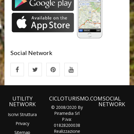
Social Network
UTILITY
CICLOTURISMO.COM
SOCIAL
NETWORK
NETWORK
© 2008/2020 By
Piramedia Srl
Iscrivi Struttura
P.iva:
Privacy
01828200038
Realizzazione
Sitemap