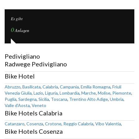
Es gibt
0
Anlagen
Pedivigliano
Radwege Pedivigliano
Bike Hotel
Abruzzo
,
Basilicata
,
Calabria
,
Campania
,
Emilia Romagna
,
Friuli
Venezia Giulia
,
Lazio
,
Liguria
,
Lombardia
,
Marche
,
Molise
,
Piemonte
,
Puglia
,
Sardegna
,
Sicilia
,
Toscana
,
Trentino Alto Adige
,
Umbria
,
Valle d'Aosta
,
Veneto
Bike Hotels Calabria
Catanzaro
,
Cosenza
,
Crotone
,
Reggio Calabria
,
Vibo Valentia
,
Bike Hotels Cosenza