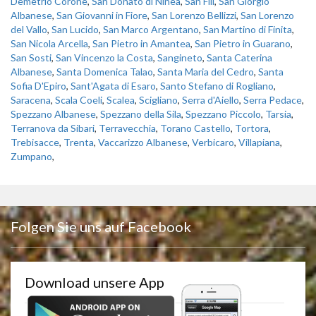
Demetrio Corone
,
San Donato di Ninea
,
San Fili
,
San Giorgio
Albanese
,
San Giovanni in Fiore
,
San Lorenzo Bellizzi
,
San Lorenzo
del Vallo
,
San Lucido
,
San Marco Argentano
,
San Martino di Finita
,
San Nicola Arcella
,
San Pietro in Amantea
,
San Pietro in Guarano
,
San Sosti
,
San Vincenzo la Costa
,
Sangineto
,
Santa Caterina
Albanese
,
Santa Domenica Talao
,
Santa Maria del Cedro
,
Santa
Sofia D'Epiro
,
Sant'Agata di Esaro
,
Santo Stefano di Rogliano
,
Saracena
,
Scala Coeli
,
Scalea
,
Scigliano
,
Serra d'Aiello
,
Serra Pedace
,
Spezzano Albanese
,
Spezzano della Sila
,
Spezzano Piccolo
,
Tarsia
,
Terranova da Sibari
,
Terravecchia
,
Torano Castello
,
Tortora
,
Trebisacce
,
Trenta
,
Vaccarizzo Albanese
,
Verbicaro
,
Villapiana
,
Zumpano
,
Folgen Sie uns auf Facebook
Download unsere App