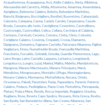
Acquaformosa
,
Acquappesa
,
Acri
,
Aiello Calabro
,
Aieta
,
Albidona
,
Alessandria del Carretto
,
Altilia
,
Altomonte
,
Amantea
,
Amendolara
,
Aprigliano
,
Belmonte Calabro
,
Belsito
,
Belvedere Marittimo
,
Bianchi
,
Bisignano
,
Bocchigliero
,
Bonifati
,
Buonvicino
,
Calopezzati
,
Caloveto
,
Campana
,
Canna
,
Cariati
,
Carolei
,
Carpanzano
,
Casole
Bruzio
,
Cassano allo Ionio
,
Castiglione Cosentino
,
Castrolibero
,
Castroregio
,
Castrovillari
,
Celico
,
Cellara
,
Cerchiara di Calabria
,
Cerisano
,
Cervicati
,
Cerzeto
,
Cetraro
,
Civita
,
Cleto
,
Colosimi
,
Corigliano Calabro
,
Cosenza
,
Cropalati
,
Crosia
,
Diamante
,
Dipignano
,
Domanico
,
Fagnano Castello
,
Falconara Albanese
,
Figline
Vegliaturo
,
Firmo
,
Fiumefreddo Bruzio
,
Francavilla Marittima
,
Frascineto
,
Fuscaldo
,
Grimaldi
,
Grisolia
,
Guardia Piemontese
,
Lago
,
Laino Borgo
,
Laino Castello
,
Lappano
,
Lattarico
,
Longobardi
,
Longobucco
,
Lungro
,
Luzzi
,
Maiera'
,
Malito
,
Malvito
,
Mandatoriccio
,
Mangone
,
Marano Marchesato
,
Marano Principato
,
Marzi
,
Mendicino
,
Mongrassano
,
Montalto Uffugo
,
Montegiordano
,
Morano Calabro
,
Mormanno
,
Mottafollone
,
Nocara
,
Oriolo
,
Orsomarso
,
Paludi
,
Panettieri
,
Paola
,
Papasidero
,
Parenti
,
Paterno
Calabro
,
Pedace
,
Pedivigliano
,
Piane Crati
,
Pietrafitta
,
Pietrapaola
,
Plataci
,
Praia a Mare
,
Rende
,
Rocca Imperiale
,
Roggiano Gravina
,
Rogliano
,
Rose
,
Roseto Capo Spulico
,
Rossano
,
Rota Greca
,
Rovito
,
San Basile
,
San Benedetto Ullano
,
San Cosmo Albanese
,
San