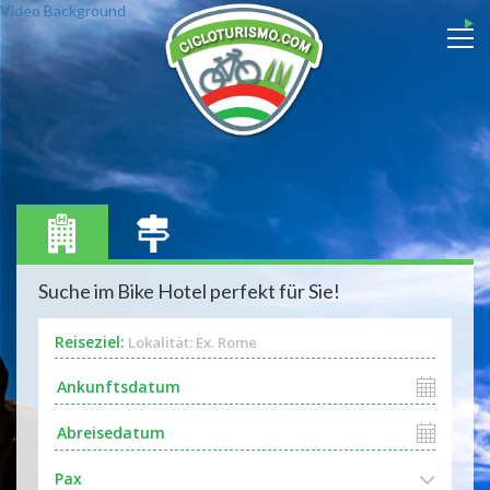
Video Background
Suche im Bike Hotel perfekt für Sie!
Reiseziel:
Lokalität: Ex. Rome
Pax