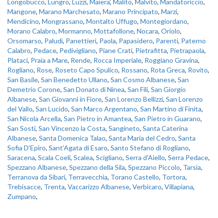
Longobucco
,
Lungro
,
Luzzi
,
Maiera'
,
Malito
,
Malvito
,
Mandatoriccio
,
Mangone
,
Marano Marchesato
,
Marano Principato
,
Marzi
,
Mendicino
,
Mongrassano
,
Montalto Uffugo
,
Montegiordano
,
Morano Calabro
,
Mormanno
,
Mottafollone
,
Nocara
,
Oriolo
,
Orsomarso
,
Paludi
,
Panettieri
,
Paola
,
Papasidero
,
Parenti
,
Paterno
Calabro
,
Pedace
,
Pedivigliano
,
Piane Crati
,
Pietrafitta
,
Pietrapaola
,
Plataci
,
Praia a Mare
,
Rende
,
Rocca Imperiale
,
Roggiano Gravina
,
Rogliano
,
Rose
,
Roseto Capo Spulico
,
Rossano
,
Rota Greca
,
Rovito
,
San Basile
,
San Benedetto Ullano
,
San Cosmo Albanese
,
San
Demetrio Corone
,
San Donato di Ninea
,
San Fili
,
San Giorgio
Albanese
,
San Giovanni in Fiore
,
San Lorenzo Bellizzi
,
San Lorenzo
del Vallo
,
San Lucido
,
San Marco Argentano
,
San Martino di Finita
,
San Nicola Arcella
,
San Pietro in Amantea
,
San Pietro in Guarano
,
San Sosti
,
San Vincenzo la Costa
,
Sangineto
,
Santa Caterina
Albanese
,
Santa Domenica Talao
,
Santa Maria del Cedro
,
Santa
Sofia D'Epiro
,
Sant'Agata di Esaro
,
Santo Stefano di Rogliano
,
Saracena
,
Scala Coeli
,
Scalea
,
Scigliano
,
Serra d'Aiello
,
Serra Pedace
,
Spezzano Albanese
,
Spezzano della Sila
,
Spezzano Piccolo
,
Tarsia
,
Terranova da Sibari
,
Terravecchia
,
Torano Castello
,
Tortora
,
Trebisacce
,
Trenta
,
Vaccarizzo Albanese
,
Verbicaro
,
Villapiana
,
Zumpano
,