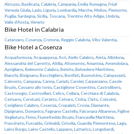
Abruzzo
,
Basilicata
,
Calabria
,
Campania
,
Emilia Romagna
,
Friuli
Venezia Giulia
,
Lazio
,
Liguria
,
Lombardia
,
Marche
,
Molise
,
Piemonte
,
Puglia
,
Sardegna
,
Sicilia
,
Toscana
,
Trentino Alto Adige
,
Umbria
,
Valle d'Aosta
,
Veneto
Bike Hotel in Calabria
Catanzaro
,
Cosenza
,
Crotone
,
Reggio Calabria
,
Vibo Valentia
,
Bike Hotel a Cosenza
Acquaformosa
,
Acquappesa
,
Acri
,
Aiello Calabro
,
Aieta
,
Albidona
,
Alessandria del Carretto
,
Altilia
,
Altomonte
,
Amantea
,
Amendolara
,
Aprigliano
,
Belmonte Calabro
,
Belsito
,
Belvedere Marittimo
,
Bianchi
,
Bisignano
,
Bocchigliero
,
Bonifati
,
Buonvicino
,
Calopezzati
,
Caloveto
,
Campana
,
Canna
,
Cariati
,
Carolei
,
Carpanzano
,
Casole
Bruzio
,
Cassano allo Ionio
,
Castiglione Cosentino
,
Castrolibero
,
Castroregio
,
Castrovillari
,
Celico
,
Cellara
,
Cerchiara di Calabria
,
Cerisano
,
Cervicati
,
Cerzeto
,
Cetraro
,
Civita
,
Cleto
,
Colosimi
,
Corigliano Calabro
,
Cosenza
,
Cropalati
,
Crosia
,
Diamante
,
Dipignano
,
Domanico
,
Fagnano Castello
,
Falconara Albanese
,
Figline
Vegliaturo
,
Firmo
,
Fiumefreddo Bruzio
,
Francavilla Marittima
,
Frascineto
,
Fuscaldo
,
Grimaldi
,
Grisolia
,
Guardia Piemontese
,
Lago
,
Laino Borgo
,
Laino Castello
,
Lappano
,
Lattarico
,
Longobardi
,