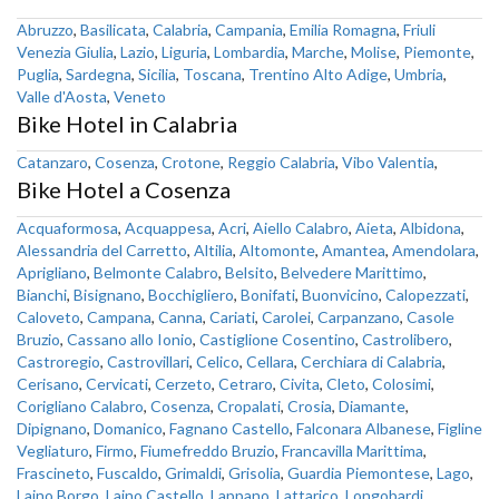
Abruzzo
,
Basilicata
,
Calabria
,
Campania
,
Emilia Romagna
,
Friuli
Venezia Giulia
,
Lazio
,
Liguria
,
Lombardia
,
Marche
,
Molise
,
Piemonte
,
Puglia
,
Sardegna
,
Sicilia
,
Toscana
,
Trentino Alto Adige
,
Umbria
,
Valle d'Aosta
,
Veneto
Bike Hotel in Calabria
Catanzaro
,
Cosenza
,
Crotone
,
Reggio Calabria
,
Vibo Valentia
,
Bike Hotel a Cosenza
Acquaformosa
,
Acquappesa
,
Acri
,
Aiello Calabro
,
Aieta
,
Albidona
,
Alessandria del Carretto
,
Altilia
,
Altomonte
,
Amantea
,
Amendolara
,
Aprigliano
,
Belmonte Calabro
,
Belsito
,
Belvedere Marittimo
,
Bianchi
,
Bisignano
,
Bocchigliero
,
Bonifati
,
Buonvicino
,
Calopezzati
,
Caloveto
,
Campana
,
Canna
,
Cariati
,
Carolei
,
Carpanzano
,
Casole
Bruzio
,
Cassano allo Ionio
,
Castiglione Cosentino
,
Castrolibero
,
Castroregio
,
Castrovillari
,
Celico
,
Cellara
,
Cerchiara di Calabria
,
Cerisano
,
Cervicati
,
Cerzeto
,
Cetraro
,
Civita
,
Cleto
,
Colosimi
,
Corigliano Calabro
,
Cosenza
,
Cropalati
,
Crosia
,
Diamante
,
Dipignano
,
Domanico
,
Fagnano Castello
,
Falconara Albanese
,
Figline
Vegliaturo
,
Firmo
,
Fiumefreddo Bruzio
,
Francavilla Marittima
,
Frascineto
,
Fuscaldo
,
Grimaldi
,
Grisolia
,
Guardia Piemontese
,
Lago
,
Laino Borgo
,
Laino Castello
,
Lappano
,
Lattarico
,
Longobardi
,