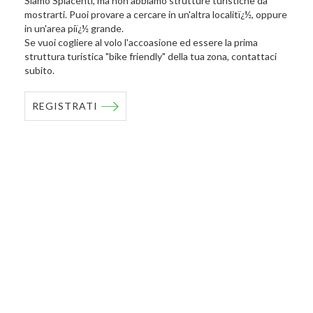
Siamo Spiacenti, ma non abbiamo strutture turistiche da
mostrarti. Puoi provare a cercare in un'altra localitï¿½, oppure
in un'area piï¿½ grande.
Se vuoi cogliere al volo l'accoasione ed essere la prima
struttura turistica "bike friendly" della tua zona, contattaci
subito.
REGISTRATI