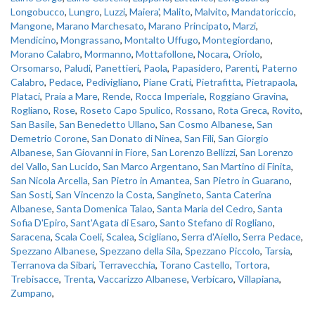
Longobucco
,
Lungro
,
Luzzi
,
Maiera'
,
Malito
,
Malvito
,
Mandatoriccio
,
Mangone
,
Marano Marchesato
,
Marano Principato
,
Marzi
,
Mendicino
,
Mongrassano
,
Montalto Uffugo
,
Montegiordano
,
Morano Calabro
,
Mormanno
,
Mottafollone
,
Nocara
,
Oriolo
,
Orsomarso
,
Paludi
,
Panettieri
,
Paola
,
Papasidero
,
Parenti
,
Paterno
Calabro
,
Pedace
,
Pedivigliano
,
Piane Crati
,
Pietrafitta
,
Pietrapaola
,
Plataci
,
Praia a Mare
,
Rende
,
Rocca Imperiale
,
Roggiano Gravina
,
Rogliano
,
Rose
,
Roseto Capo Spulico
,
Rossano
,
Rota Greca
,
Rovito
,
San Basile
,
San Benedetto Ullano
,
San Cosmo Albanese
,
San
Demetrio Corone
,
San Donato di Ninea
,
San Fili
,
San Giorgio
Albanese
,
San Giovanni in Fiore
,
San Lorenzo Bellizzi
,
San Lorenzo
del Vallo
,
San Lucido
,
San Marco Argentano
,
San Martino di Finita
,
San Nicola Arcella
,
San Pietro in Amantea
,
San Pietro in Guarano
,
San Sosti
,
San Vincenzo la Costa
,
Sangineto
,
Santa Caterina
Albanese
,
Santa Domenica Talao
,
Santa Maria del Cedro
,
Santa
Sofia D'Epiro
,
Sant'Agata di Esaro
,
Santo Stefano di Rogliano
,
Saracena
,
Scala Coeli
,
Scalea
,
Scigliano
,
Serra d'Aiello
,
Serra Pedace
,
Spezzano Albanese
,
Spezzano della Sila
,
Spezzano Piccolo
,
Tarsia
,
Terranova da Sibari
,
Terravecchia
,
Torano Castello
,
Tortora
,
Trebisacce
,
Trenta
,
Vaccarizzo Albanese
,
Verbicaro
,
Villapiana
,
Zumpano
,