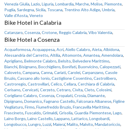
Venezia Giulia
,
Lazio
,
Liguria
,
Lombardia
,
Marche
,
Molise
,
Piemonte
,
Puglia
,
Sardegna
,
Sicilia
,
Toscana
,
Trentino Alto Adige
,
Umbria
,
Valle d'Aosta
,
Veneto
Bike Hotel in Calabria
Catanzaro
,
Cosenza
,
Crotone
,
Reggio Calabria
,
Vibo Valentia
,
Bike Hotel a Cosenza
Acquaformosa
,
Acquappesa
,
Acri
,
Aiello Calabro
,
Aieta
,
Albidona
,
Alessandria del Carretto
,
Altilia
,
Altomonte
,
Amantea
,
Amendolara
,
Aprigliano
,
Belmonte Calabro
,
Belsito
,
Belvedere Marittimo
,
Bianchi
,
Bisignano
,
Bocchigliero
,
Bonifati
,
Buonvicino
,
Calopezzati
,
Caloveto
,
Campana
,
Canna
,
Cariati
,
Carolei
,
Carpanzano
,
Casole
Bruzio
,
Cassano allo Ionio
,
Castiglione Cosentino
,
Castrolibero
,
Castroregio
,
Castrovillari
,
Celico
,
Cellara
,
Cerchiara di Calabria
,
Cerisano
,
Cervicati
,
Cerzeto
,
Cetraro
,
Civita
,
Cleto
,
Colosimi
,
Corigliano Calabro
,
Cosenza
,
Cropalati
,
Crosia
,
Diamante
,
Dipignano
,
Domanico
,
Fagnano Castello
,
Falconara Albanese
,
Figline
Vegliaturo
,
Firmo
,
Fiumefreddo Bruzio
,
Francavilla Marittima
,
Frascineto
,
Fuscaldo
,
Grimaldi
,
Grisolia
,
Guardia Piemontese
,
Lago
,
Laino Borgo
,
Laino Castello
,
Lappano
,
Lattarico
,
Longobardi
,
Longobucco
,
Lungro
,
Luzzi
,
Maiera'
,
Malito
,
Malvito
,
Mandatoriccio
,