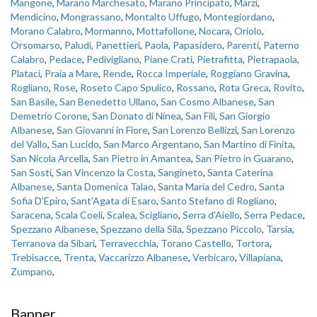
Mangone
,
Marano Marchesato
,
Marano Principato
,
Marzi
,
Mendicino
,
Mongrassano
,
Montalto Uffugo
,
Montegiordano
,
Morano Calabro
,
Mormanno
,
Mottafollone
,
Nocara
,
Oriolo
,
Orsomarso
,
Paludi
,
Panettieri
,
Paola
,
Papasidero
,
Parenti
,
Paterno
Calabro
,
Pedace
,
Pedivigliano
,
Piane Crati
,
Pietrafitta
,
Pietrapaola
,
Plataci
,
Praia a Mare
,
Rende
,
Rocca Imperiale
,
Roggiano Gravina
,
Rogliano
,
Rose
,
Roseto Capo Spulico
,
Rossano
,
Rota Greca
,
Rovito
,
San Basile
,
San Benedetto Ullano
,
San Cosmo Albanese
,
San
Demetrio Corone
,
San Donato di Ninea
,
San Fili
,
San Giorgio
Albanese
,
San Giovanni in Fiore
,
San Lorenzo Bellizzi
,
San Lorenzo
del Vallo
,
San Lucido
,
San Marco Argentano
,
San Martino di Finita
,
San Nicola Arcella
,
San Pietro in Amantea
,
San Pietro in Guarano
,
San Sosti
,
San Vincenzo la Costa
,
Sangineto
,
Santa Caterina
Albanese
,
Santa Domenica Talao
,
Santa Maria del Cedro
,
Santa
Sofia D'Epiro
,
Sant'Agata di Esaro
,
Santo Stefano di Rogliano
,
Saracena
,
Scala Coeli
,
Scalea
,
Scigliano
,
Serra d'Aiello
,
Serra Pedace
,
Spezzano Albanese
,
Spezzano della Sila
,
Spezzano Piccolo
,
Tarsia
,
Terranova da Sibari
,
Terravecchia
,
Torano Castello
,
Tortora
,
Trebisacce
,
Trenta
,
Vaccarizzo Albanese
,
Verbicaro
,
Villapiana
,
Zumpano
,
Banner