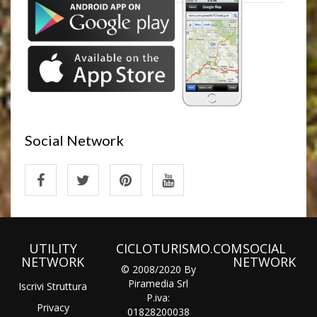
Social Network
UTILITY
CICLOTURISMO.COM
SOCIAL
NETWORK
NETWORK
© 2008/2020 By
Piramedia Srl
Iscrivi Struttura
P.iva:
Privacy
01828200038