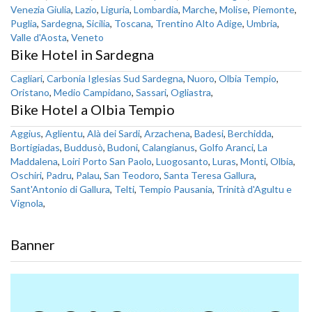
Venezia Giulia
,
Lazio
,
Liguria
,
Lombardia
,
Marche
,
Molise
,
Piemonte
,
Puglia
,
Sardegna
,
Sicilia
,
Toscana
,
Trentino Alto Adige
,
Umbria
,
Valle d'Aosta
,
Veneto
Bike Hotel in Sardegna
Cagliari
,
Carbonia Iglesias Sud Sardegna
,
Nuoro
,
Olbia Tempio
,
Oristano
,
Medio Campidano
,
Sassari
,
Ogliastra
,
Bike Hotel a Olbia Tempio
Aggius
,
Aglientu
,
Alà dei Sardi
,
Arzachena
,
Badesi
,
Berchidda
,
Bortigiadas
,
Buddusò
,
Budoni
,
Calangianus
,
Golfo Aranci
,
La
Maddalena
,
Loiri Porto San Paolo
,
Luogosanto
,
Luras
,
Monti
,
Olbia
,
Oschiri
,
Padru
,
Palau
,
San Teodoro
,
Santa Teresa Gallura
,
Sant'Antonio di Gallura
,
Telti
,
Tempio Pausania
,
Trinità d'Agultu e
Vignola
,
Banner