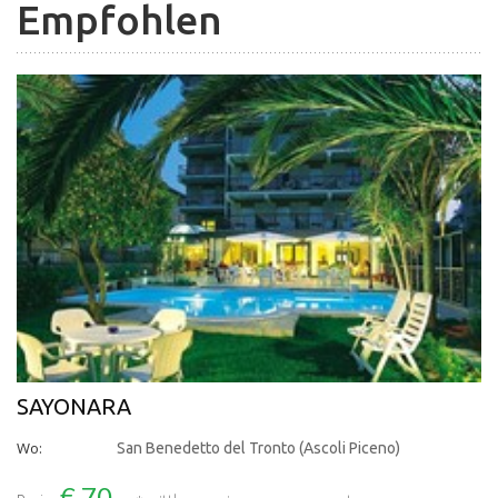
Empfohlen
SAYONARA
Wo:
San Benedetto del Tronto (Ascoli Piceno)
€ 70