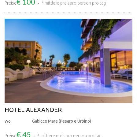
€ 100
Preise
* mittlere preis
pro person pro tag
HOTEL ALEXANDER
Wo:
Gabicce Mare (Pesaro e Urbino)
€ 45
Preise
* mittlere preis
pro person pro tag