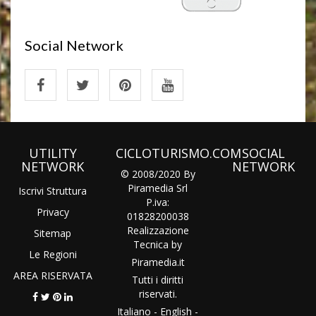
Social Network
UTILITY
CICLOTURISMO.COM
SOCIAL
NETWORK
NETWORK
© 2008/2020 By
Piramedia Srl
Iscrivi Struttura
P.iva:
Privacy
01828200038
Realizzazione
Sitemap
Tecnica by
Le Regioni
Piramedia
.it
AREA RISERVATA
Tutti i diritti
riservati.
Italiano
-
English
-