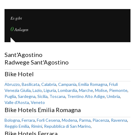
Es gibt
0
Anlagen
Sant'Agostino
Radwege Sant'Agostino
Bike Hotel
Abruzzo
,
Basilicata
,
Calabria
,
Campania
,
Emilia Romagna
,
Friuli
Venezia Giulia
,
Lazio
,
Liguria
,
Lombardia
,
Marche
,
Molise
,
Piemonte
,
Puglia
,
Sardegna
,
Sicilia
,
Toscana
,
Trentino Alto Adige
,
Umbria
,
Valle d'Aosta
,
Veneto
Bike Hotels Emilia Romagna
Bologna
,
Ferrara
,
Forlì Cesena
,
Modena
,
Parma
,
Piacenza
,
Ravenna
,
Reggio Emilia
,
Rimini
,
Repubblica di San Marino
,
Bike Hotels Ferrara