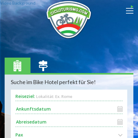
Video Background
Suche im Bike Hotel perfekt für Sie!
Reiseziel:
Lokalität: Ex. Rome
Pax