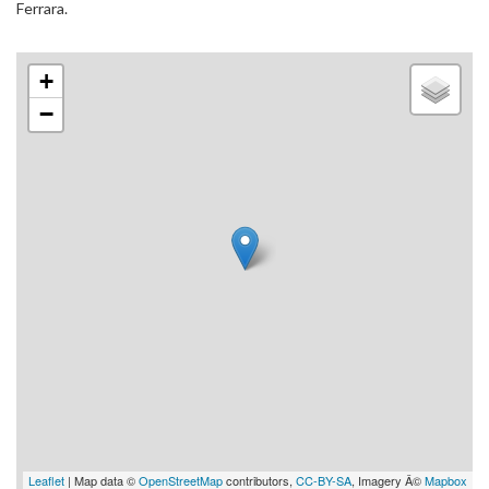
Ferrara.
+
−
Leaflet
| Map data ©
OpenStreetMap
contributors,
CC-BY-SA
, Imagery Â©
Mapbox