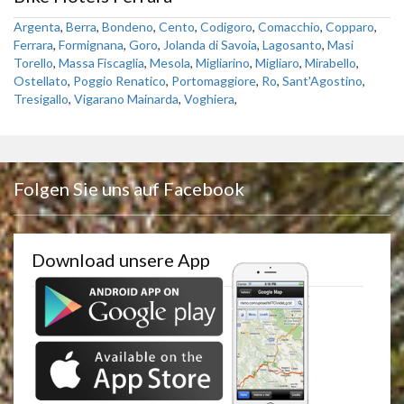
Argenta
,
Berra
,
Bondeno
,
Cento
,
Codigoro
,
Comacchio
,
Copparo
,
Ferrara
,
Formignana
,
Goro
,
Jolanda di Savoia
,
Lagosanto
,
Masi
Torello
,
Massa Fiscaglia
,
Mesola
,
Migliarino
,
Migliaro
,
Mirabello
,
Ostellato
,
Poggio Renatico
,
Portomaggiore
,
Ro
,
Sant'Agostino
,
Tresigallo
,
Vigarano Mainarda
,
Voghiera
,
Folgen Sie uns auf Facebook
Download unsere App