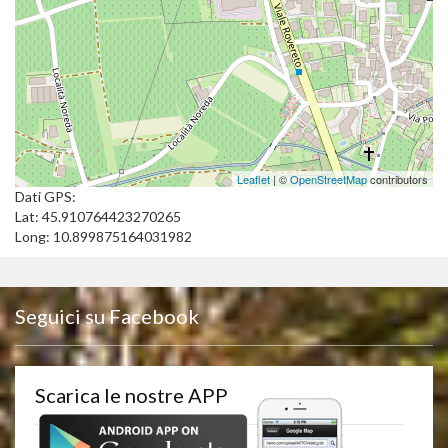
Leaflet
| ©
OpenStreetMap
contributors
Dati GPS:
Lat: 45.910764423270265
Long: 10.899875164031982
Seguici su Facebook
Scarica le nostre APP