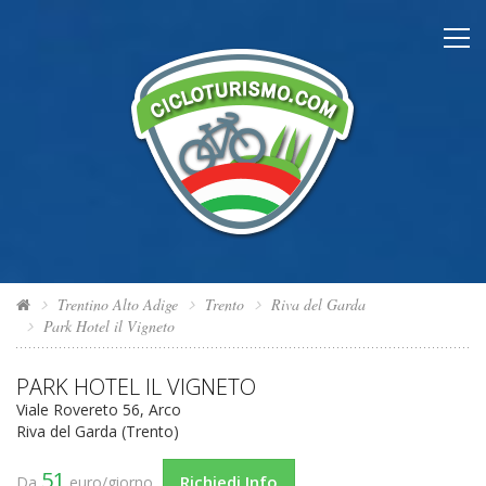
Trentino Alto Adige
Trento
Riva del Garda
Park Hotel il Vigneto
PARK HOTEL IL VIGNETO
Viale Rovereto 56, Arco
Riva del Garda (Trento)
51
Richiedi Info
Da
euro/giorno